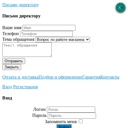
Письмо директору
×
×
×
×
×
Письмо директору
Ваше имя
Телефон
Тема обращения
Отправить
Закрыть
Оплата и доставка
Подбор и оформление
Гарантия
Контакты
Вход
Регистрация
Вход
Логин
Пароль
Запомнить меня
Войти