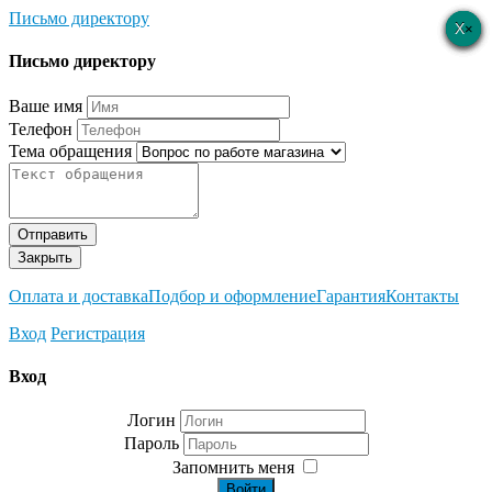
Письмо директору
×
×
×
×
×
Письмо директору
Ваше имя
Телефон
Тема обращения
Отправить
Закрыть
Оплата и доставка
Подбор и оформление
Гарантия
Контакты
Вход
Регистрация
Вход
Логин
Пароль
Запомнить меня
Войти