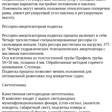
несколько вариантов настройки положения и наклона.
Ложементы могут менять положение относительно поперечин
рамы, имеют регулируемый угол наклона и регулируемую
высоту.
Рессорно-амортизаторная подвеска
Рессорно-амортизаторная подвеска прицепа включает в себя:
Четыре трехлистовые специализированные рессоры со
скользящим концом. Одна рессора рассчитана на нагрузку 375
кг. Четыре гидравлических телескопических амортизатора с
масляным наполнением.
Оси изготовлены из толстостенной трубы Профиль трубы
50×50 мм, толщина 4 мм. Обработанные методом горячего
цинкования. Ступицы .
Подвеска прицепа позволяет менять положения для
оптимальной развесовки под конкретное судно.
Светотехника
Качественная светодиодная светотехника.
В комплект входят 2 задних светодиодных
мультифункциональных фонаря, (стоп-сигнал, указатели
поворота, габаритный свет), подсветка номера и
противотуманный фонарь с одной стороны, задние