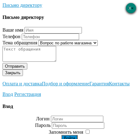
Письмо директору
×
×
×
×
×
Письмо директору
Ваше имя
Телефон
Тема обращения
Отправить
Закрыть
Оплата и доставка
Подбор и оформление
Гарантия
Контакты
Вход
Регистрация
Вход
Логин
Пароль
Запомнить меня
Войти