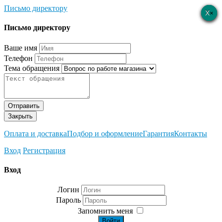
Письмо директору
×
×
×
×
×
Письмо директору
Ваше имя
Телефон
Тема обращения
Отправить
Закрыть
Оплата и доставка
Подбор и оформление
Гарантия
Контакты
Вход
Регистрация
Вход
Логин
Пароль
Запомнить меня
Войти