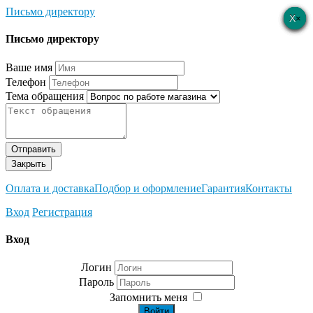
Письмо директору
×
×
×
×
×
Письмо директору
Ваше имя
Телефон
Тема обращения
Отправить
Закрыть
Оплата и доставка
Подбор и оформление
Гарантия
Контакты
Вход
Регистрация
Вход
Логин
Пароль
Запомнить меня
Войти