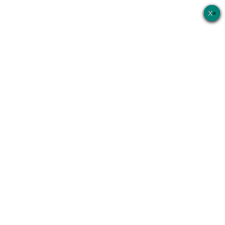
×
×
×
×
×