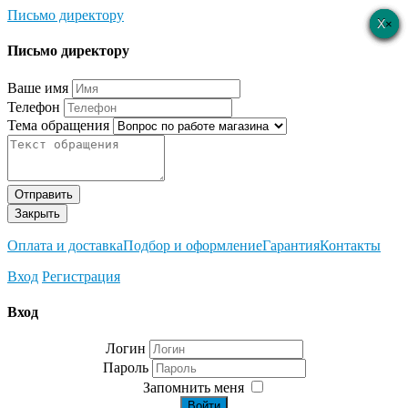
Письмо директору
×
×
×
×
×
Письмо директору
Ваше имя
Телефон
Тема обращения
Отправить
Закрыть
Оплата и доставка
Подбор и оформление
Гарантия
Контакты
Вход
Регистрация
Вход
Логин
Пароль
Запомнить меня
Войти