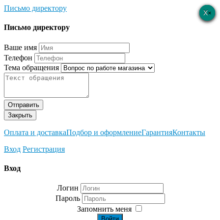
Письмо директору
×
×
×
×
×
Письмо директору
Ваше имя
Телефон
Тема обращения
Отправить
Закрыть
Оплата и доставка
Подбор и оформление
Гарантия
Контакты
Вход
Регистрация
Вход
Логин
Пароль
Запомнить меня
Войти