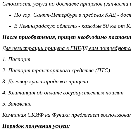
Стоимость услуги по доставке прицепов (запчасти 
По гор. Санкт-Петербург в пределах КАД - дос
В Ленинградскую область - каждые 50 км от К
После приобретения, прицеп необходимо поставит
Для регистрации прицепа в ГИБДД вам потребуютс
1. Паспорт
2. Паспорт транспортного средства (ПТС)
3. Договор купли-продажи прицепа
4. Квитанция об оплате государственных пошлин
5. Заявление
Компания СКИФ на Фучика предлагает воспользоват
Порядок получения услуги: