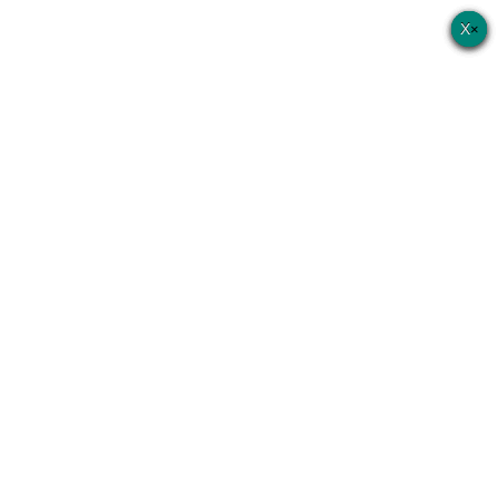
×
×
×
×
×