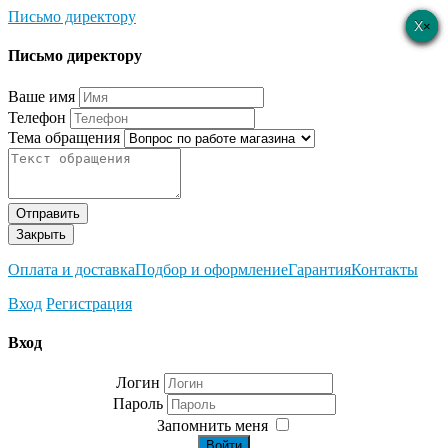
Письмо директору
×
×
×
×
×
Письмо директору
Ваше имя
Телефон
Тема обращения
Отправить
Закрыть
Оплата и доставка
Подбор и оформление
Гарантия
Контакты
Вход
Регистрация
Вход
Логин
Пароль
Запомнить меня
Войти