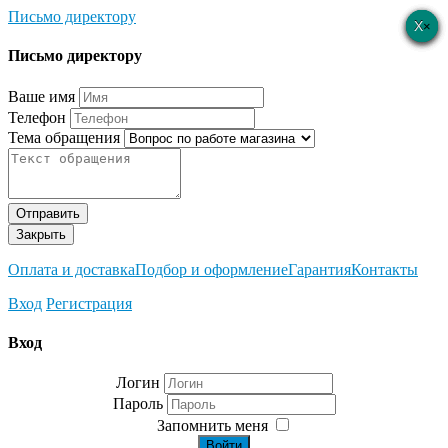
Письмо директору
×
×
×
×
×
Письмо директору
Ваше имя
Телефон
Тема обращения
Отправить
Закрыть
Оплата и доставка
Подбор и оформление
Гарантия
Контакты
Вход
Регистрация
Вход
Логин
Пароль
Запомнить меня
Войти