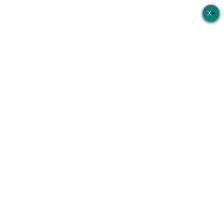
×
×
×
×
×