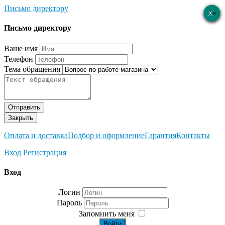
Письмо директору
×
×
×
×
×
Письмо директору
Ваше имя
Телефон
Тема обращения
Отправить
Закрыть
Оплата и доставка
Подбор и оформление
Гарантия
Контакты
Вход
Регистрация
Вход
Логин
Пароль
Запомнить меня
Войти