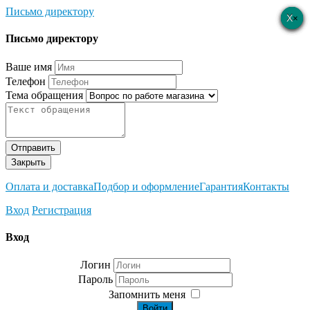
Письмо директору
×
×
×
×
×
Письмо директору
Ваше имя
Телефон
Тема обращения
Отправить
Закрыть
Оплата и доставка
Подбор и оформление
Гарантия
Контакты
Вход
Регистрация
Вход
Логин
Пароль
Запомнить меня
Войти