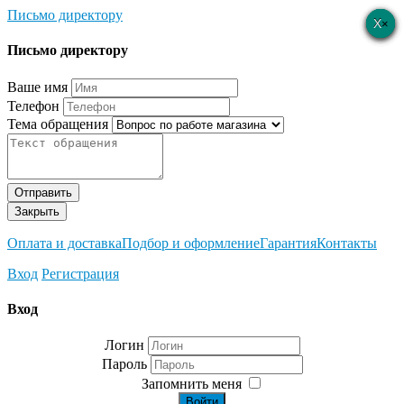
Письмо директору
×
×
×
×
×
Письмо директору
Ваше имя
Телефон
Тема обращения
Отправить
Закрыть
Оплата и доставка
Подбор и оформление
Гарантия
Контакты
Вход
Регистрация
Вход
Логин
Пароль
Запомнить меня
Войти