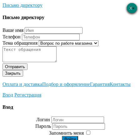
Письмо директору
×
×
×
×
×
Письмо директору
Ваше имя
Телефон
Тема обращения
Отправить
Закрыть
Оплата и доставка
Подбор и оформление
Гарантия
Контакты
Вход
Регистрация
Вход
Логин
Пароль
Запомнить меня
Войти