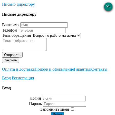
Письмо директору
×
×
×
×
×
Письмо директору
Ваше имя
Телефон
Тема обращения
Отправить
Закрыть
Оплата и доставка
Подбор и оформление
Гарантия
Контакты
Вход
Регистрация
Вход
Логин
Пароль
Запомнить меня
Войти