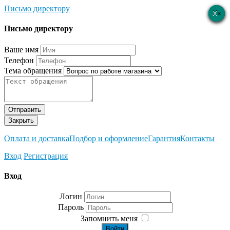
Письмо директору
×
×
×
×
×
Письмо директору
Ваше имя
Телефон
Тема обращения
Отправить
Закрыть
Оплата и доставка
Подбор и оформление
Гарантия
Контакты
Вход
Регистрация
Вход
Логин
Пароль
Запомнить меня
Войти